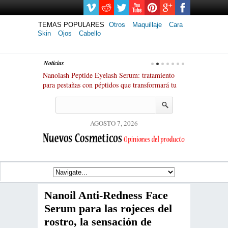
TEMAS POPULARES
Otros
Maquillaje
Cara
Skin
Ojos
Cabello
Noticias
 Serum: tratamiento
Ranking de los mejores kits de lifting y
¿Qué 
s que transformará tu
laminación de pestañas: ¡hasta 8 semanas de cejas
largo 
espectaculares!
AGOSTO 7, 2026
Nanoil Anti-Redness Face
Serum para las rojeces del
rostro, la sensación de