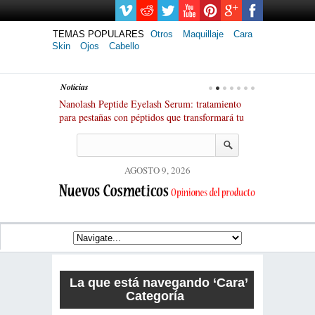
TEMAS POPULARES
Otros
Maquillaje
Cara
Skin
Ojos
Cabello
Noticias
anoil: versátil
Nanolash Peptide Eyelash Serum: tratamiento
Ranking de los 
inerales
para pestañas con péptidos que transformará tu
laminación de 
mirada
espectaculares!
AGOSTO 9, 2026
La que está navegando
‘Cara’
Categoría