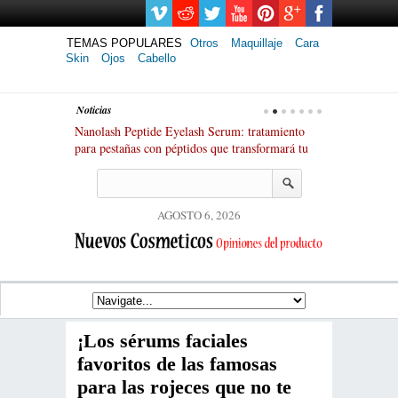
TEMAS POPULARES
Otros
Maquillaje
Cara
Skin
Ojos
Cabello
Noticias
anoil: versátil
Nanolash Peptide Eyelash Serum: tratamiento
Ranking de los 
inerales
para pestañas con péptidos que transformará tu
laminación de 
mirada
espectaculares!
AGOSTO 6, 2026
¡Los sérums faciales
favoritos de las famosas
para las rojeces que no te